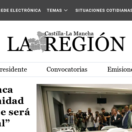
Castilla-La Mancha
SEDE ELECTRÓNICA
TEMAS
SITUACIONES COTIDIANA
Presidente
Convocatorias
Emisione
nca
nidad
e será
al”