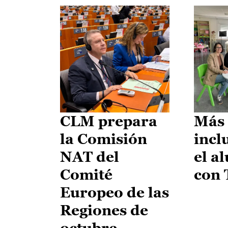
CLM prepara
Más 
la Comisión
incl
NAT del
el a
Comité
con
Europeo de las
Regiones de
octubre