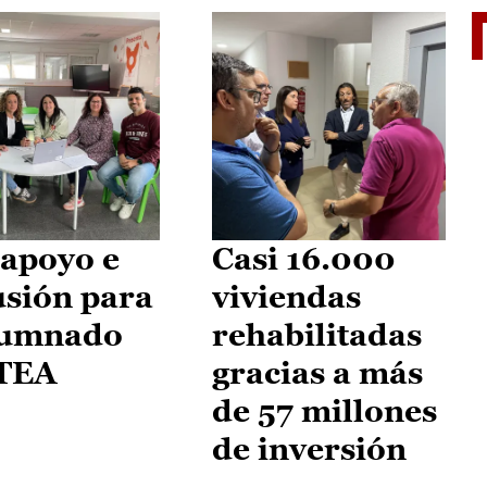
II Vu
apoyo e
Casi 16.000
usión para
viviendas
lumnado
rehabilitadas
 TEA
gracias a más
de 57 millones
de inversión