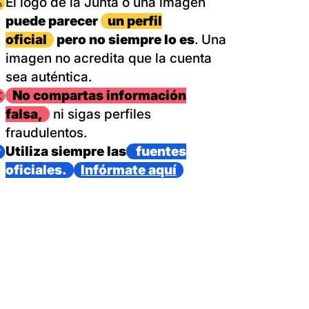
magen
El logo de la Junta o una imagen
puede parecer
un perfil
oficial
pero no siempre lo es
. Una
imagen no acredita que la cuenta
sea auténtica.
magen
No compartas información
falsa,
ni sigas perfiles
fraudulentos.
magen
Utiliza siempre las
fuentes
oficiales.
Infórmate aquí
as con un dispositivo internacional de bomberos forestales,