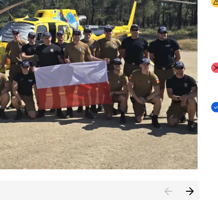
I
I
I
rcambiar por tercer año consecutivo formación y experienci