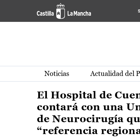
Actualidad de la región de 
Pasar al contenido principal
Noticias
Actualidad del 
El Hospital de Cue
contará con una U
de Neurocirugía qu
“referencia region