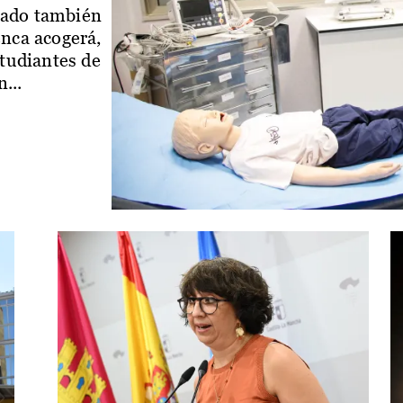
iado también
enca acogerá,
studiantes de
...