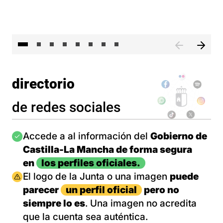
El 
directorio
de redes sociales
Imagen
Accede a al información del
Gobierno de
Castilla-La Mancha de forma segura
en
los perfiles oficiales.
Imagen
El logo de la Junta o una imagen
puede
parecer
un perfil oficial
pero no
siempre lo es
. Una imagen no acredita
que la cuenta sea auténtica.