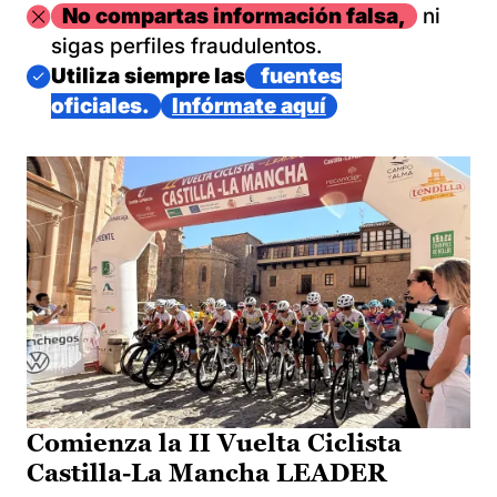
Imagen
No compartas información falsa,
ni
sigas perfiles fraudulentos.
Imagen
Utiliza siempre las
fuentes
oficiales.
Infórmate aquí
Comienza la II Vuelta Ciclista
Castilla-La Mancha LEADER