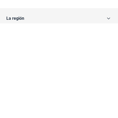
La región
Todo el contenido
Hemeroteca
Redes sociales JCCM