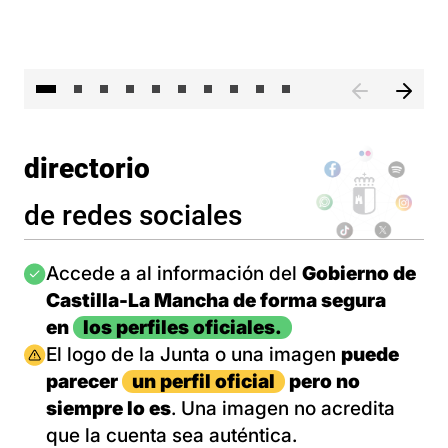
II 
directorio
de redes sociales
Imagen
Accede a al información del
Gobierno de
Castilla-La Mancha de forma segura
en
los perfiles oficiales.
Imagen
El logo de la Junta o una imagen
puede
parecer
un perfil oficial
pero no
siempre lo es
. Una imagen no acredita
que la cuenta sea auténtica.