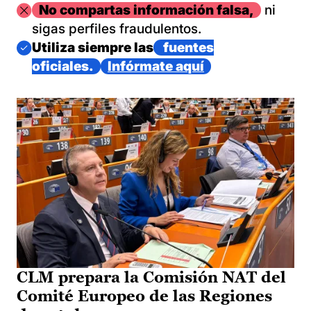
Imagen
No compartas información falsa,
ni
sigas perfiles fraudulentos.
Imagen
Utiliza siempre las
fuentes
oficiales.
Infórmate aquí
CLM prepara la Comisión NAT del
Comité Europeo de las Regiones