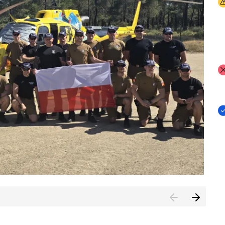
I
I
I
rcambiar por tercer año consecutivo formación y experienci