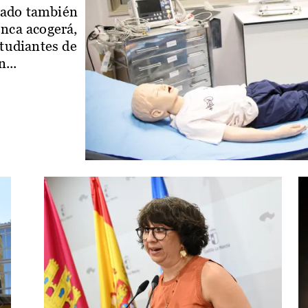
iado también
enca acogerá,
studiantes de
...