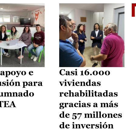
II Vu
apoyo e
Casi 16.000
usión para
viviendas
lumnado
rehabilitadas
 TEA
gracias a más
de 57 millones
de inversión