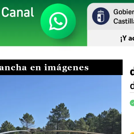
Mancha en imágenes
I