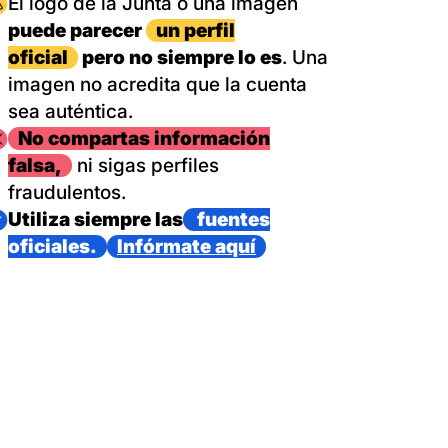
magen
El logo de la Junta o una imagen
puede parecer
un perfil
oficial
pero no siempre lo es
. Una
imagen no acredita que la cuenta
sea auténtica.
magen
No compartas información
falsa,
ni sigas perfiles
fraudulentos.
magen
Utiliza siempre las
fuentes
oficiales.
Infórmate aquí
as con un dispositivo internacional de bomberos forestales,