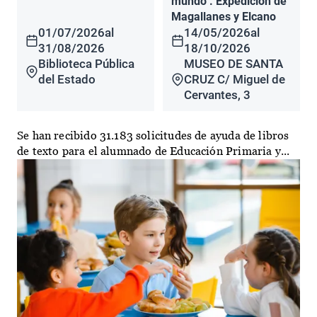
mundo". Expedición de
Magallanes y Elcano
01/07/2026
al
14/05/2026
al
31/08/2026
18/10/2026
Biblioteca Pública
MUSEO DE SANTA
del Estado
CRUZ C/ Miguel de
Cervantes, 3
Se han recibido 31.183 solicitudes de ayuda de libros
de texto para el alumnado de Educación Primaria y...