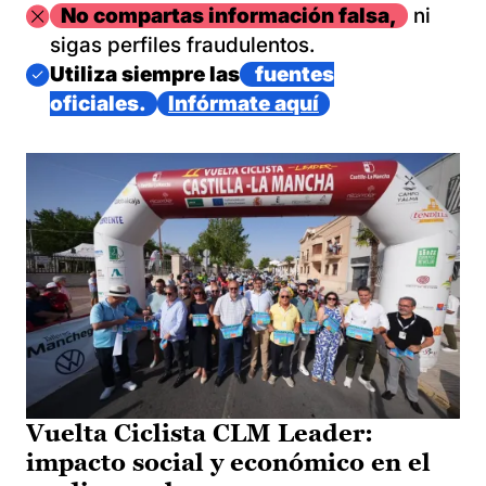
Imagen
No compartas información falsa,
ni
sigas perfiles fraudulentos.
Imagen
Utiliza siempre las
fuentes
oficiales.
Infórmate aquí
Vuelta Ciclista CLM Leader:
impacto social y económico en el