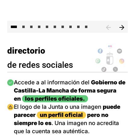
II 
directorio
de redes sociales
Imagen
Accede a al información del
Gobierno de
Castilla-La Mancha de forma segura
en
los perfiles oficiales.
Imagen
El logo de la Junta o una imagen
puede
parecer
un perfil oficial
pero no
siempre lo es
. Una imagen no acredita
que la cuenta sea auténtica.