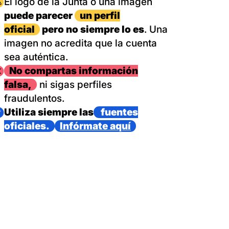
magen
El logo de la Junta o una imagen
puede parecer
un perfil
oficial
pero no siempre lo es
. Una
imagen no acredita que la cuenta
sea auténtica.
magen
No compartas información
falsa,
ni sigas perfiles
fraudulentos.
magen
Utiliza siempre las
fuentes
oficiales.
Infórmate aquí