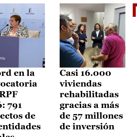
El je
rd en la
Casi 16.000
ocatoria
viviendas
IRPF
rehabilitadas
: 791
gracias a más
ectos de
de 57 millones
entidades
de inversión
ales