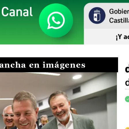
Mancha en imágenes
I