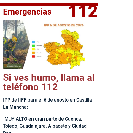
112
Emergencias
fe del Ejecutivo castellanomanchego, Emiliano García-Page, 
Si ves humo, llama al
teléfono 112
IPP de IIFF para el 6 de agosto en Castilla-
La Mancha:
-MUY ALTO en gran parte de Cuenca,
Toledo, Guadalajara, Albacete y Ciudad