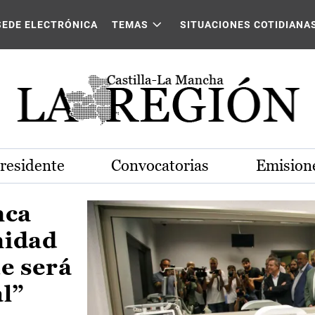
Castilla-La Mancha
SEDE ELECTRÓNICA
TEMAS
SITUACIONES COTIDIANA
Presidente
Convocatorias
Emisione
nca
nidad
e será
al”