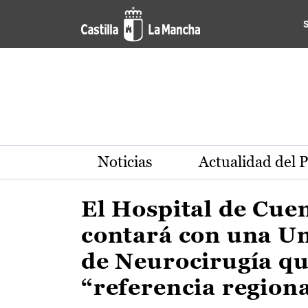
Actualidad de la región de 
Pasar al contenido principal
Noticias
Actualidad del 
El Hospital de Cue
contará con una U
de Neurocirugía qu
“referencia region