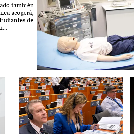
iado también
enca acogerá,
studiantes de
...