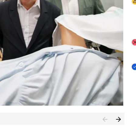
I
I
I
n de Cuenca (CESICU)