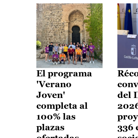
El programa
Réco
'Verano
conv
Joven'
del 
completa al
2026
100% las
proy
plazas
336 
ofertadas
soci