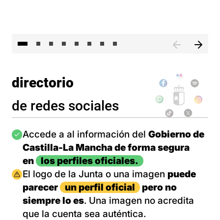
El 
directorio
de redes sociales
Imagen
Accede a al información del
Gobierno de
Castilla-La Mancha de forma segura
en
los perfiles oficiales.
Imagen
El logo de la Junta o una imagen
puede
parecer
un perfil oficial
pero no
siempre lo es
. Una imagen no acredita
que la cuenta sea auténtica.