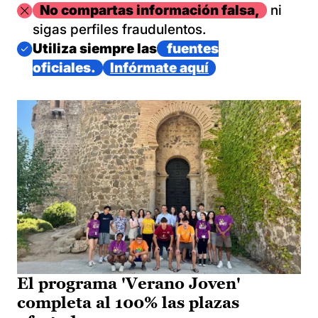
Imagen
No compartas información falsa,
ni
sigas perfiles fraudulentos.
Imagen
Utiliza siempre las
fuentes
oficiales.
Infórmate aquí
El programa 'Verano Joven'
completa al 100% las plazas