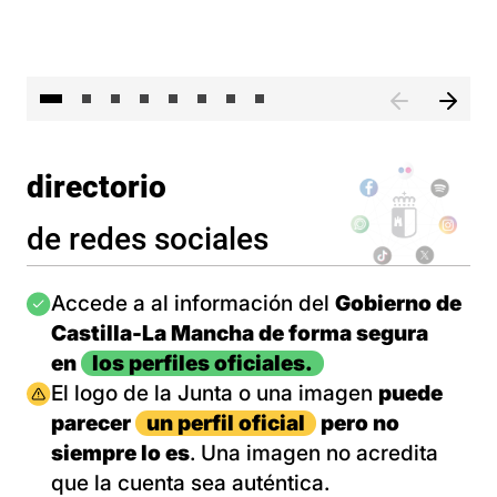
El 
directorio
de redes sociales
Imagen
Accede a al información del
Gobierno de
Castilla-La Mancha de forma segura
en
los perfiles oficiales.
Imagen
El logo de la Junta o una imagen
puede
parecer
un perfil oficial
pero no
siempre lo es
. Una imagen no acredita
que la cuenta sea auténtica.