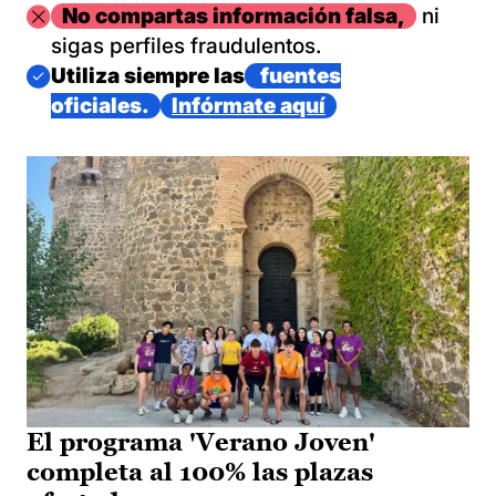
Imagen
No compartas información falsa,
ni
sigas perfiles fraudulentos.
Imagen
Utiliza siempre las
fuentes
oficiales.
Infórmate aquí
El programa 'Verano Joven'
completa al 100% las plazas