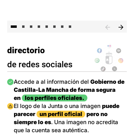
El 
directorio
de redes sociales
Imagen
Accede a al información del
Gobierno de
Castilla-La Mancha de forma segura
en
los perfiles oficiales.
Imagen
El logo de la Junta o una imagen
puede
parecer
un perfil oficial
pero no
siempre lo es
. Una imagen no acredita
que la cuenta sea auténtica.