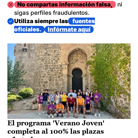
Imagen
No compartas información falsa,
ni
sigas perfiles fraudulentos.
Imagen
Utiliza siempre las
fuentes
oficiales.
Infórmate aquí
El programa 'Verano Joven'
completa al 100% las plazas