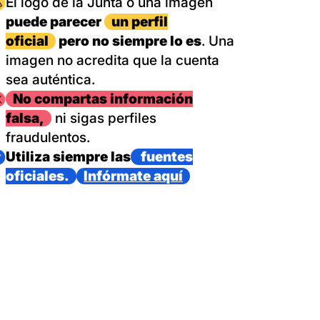
magen
El logo de la Junta o una imagen
puede parecer
un perfil
oficial
pero no siempre lo es
. Una
imagen no acredita que la cuenta
sea auténtica.
magen
No compartas información
falsa,
ni sigas perfiles
fraudulentos.
magen
Utiliza siempre las
fuentes
oficiales.
Infórmate aquí