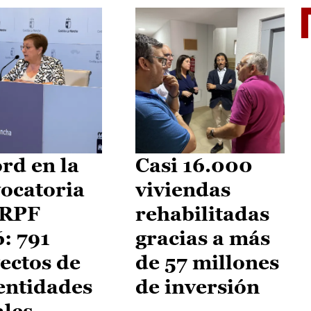
El je
rd en la
Casi 16.000
ocatoria
viviendas
IRPF
rehabilitadas
: 791
gracias a más
ectos de
de 57 millones
entidades
de inversión
ales