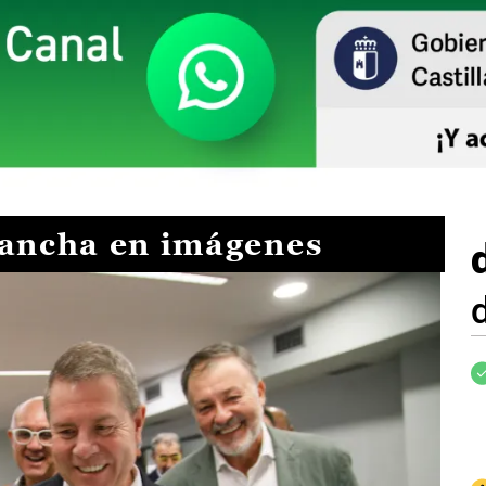
Mancha en imágenes
I