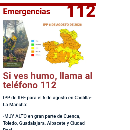
112
Emergencias
fe del Ejecutivo castellanomanchego, Emiliano García-Page, 
Si ves humo, llama al
teléfono 112
IPP de IIFF para el 6 de agosto en Castilla-
La Mancha:
-MUY ALTO en gran parte de Cuenca,
Toledo, Guadalajara, Albacete y Ciudad