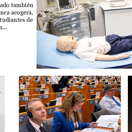
iado también
enca acogerá,
studiantes de
...