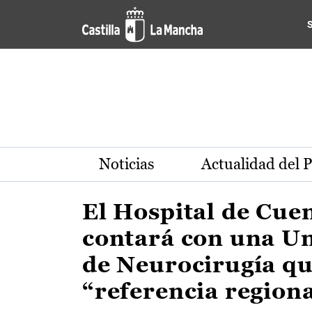
Actualidad de la región de 
Pasar al contenido principal
Noticias
Actualidad del 
El Hospital de Cue
contará con una U
de Neurocirugía qu
“referencia region