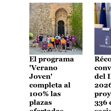
El programa
Réco
'Verano
conv
Joven'
del 
completa al
2026
100% las
proy
plazas
336 
ofertadas
soci