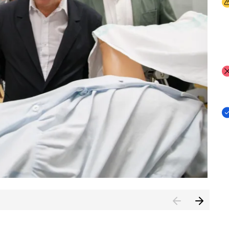
I
I
I
n de Cuenca (CESICU)