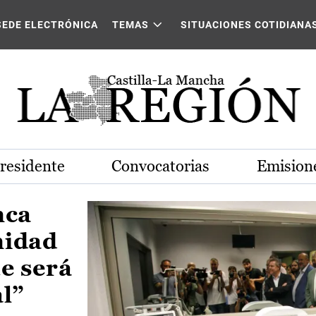
Castilla-La Mancha
SEDE ELECTRÓNICA
TEMAS
SITUACIONES COTIDIANA
Presidente
Convocatorias
Emisione
nca
nidad
e será
al”