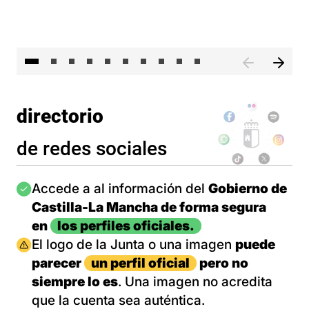
II 
directorio
de redes sociales
Imagen
Accede a al información del
Gobierno de
Castilla-La Mancha de forma segura
en
los perfiles oficiales.
Imagen
El logo de la Junta o una imagen
puede
parecer
un perfil oficial
pero no
siempre lo es
. Una imagen no acredita
que la cuenta sea auténtica.