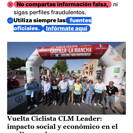
Imagen
No compartas información falsa,
ni
sigas perfiles fraudulentos.
Imagen
Utiliza siempre las
fuentes
oficiales.
Infórmate aquí
Vuelta Ciclista CLM Leader:
impacto social y económico en el