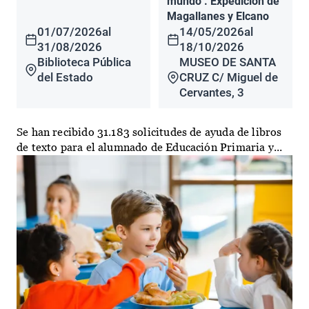
mundo". Expedición de
Magallanes y Elcano
01/07/2026
al
14/05/2026
al
31/08/2026
18/10/2026
Biblioteca Pública
MUSEO DE SANTA
del Estado
CRUZ C/ Miguel de
Cervantes, 3
Se han recibido 31.183 solicitudes de ayuda de libros
de texto para el alumnado de Educación Primaria y...