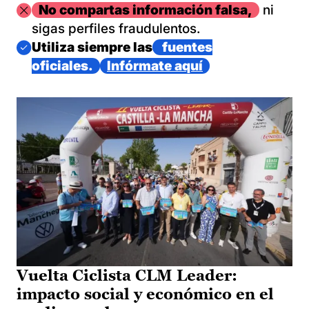
Imagen
No compartas información falsa,
ni
sigas perfiles fraudulentos.
Imagen
Utiliza siempre las
fuentes
oficiales.
Infórmate aquí
Vuelta Ciclista CLM Leader:
impacto social y económico en el