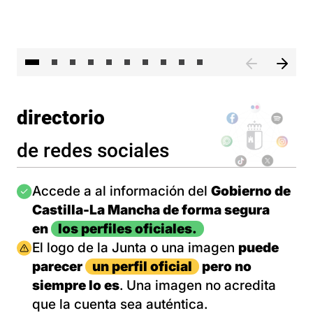
II 
directorio
de redes sociales
Imagen
Accede a al información del
Gobierno de
Castilla-La Mancha de forma segura
en
los perfiles oficiales.
Imagen
El logo de la Junta o una imagen
puede
parecer
un perfil oficial
pero no
siempre lo es
. Una imagen no acredita
que la cuenta sea auténtica.