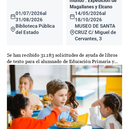
mundo". Expedición de
Magallanes y Elcano
01/07/2026
al
14/05/2026
al
31/08/2026
18/10/2026
Biblioteca Pública
MUSEO DE SANTA
del Estado
CRUZ C/ Miguel de
Cervantes, 3
Se han recibido 31.183 solicitudes de ayuda de libros
de texto para el alumnado de Educación Primaria y...