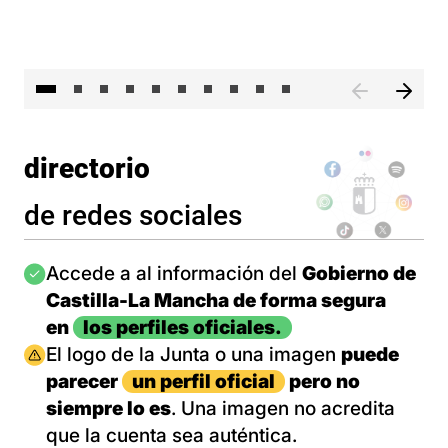
II 
directorio
de redes sociales
Imagen
Accede a al información del
Gobierno de
Castilla-La Mancha de forma segura
en
los perfiles oficiales.
Imagen
El logo de la Junta o una imagen
puede
parecer
un perfil oficial
pero no
siempre lo es
. Una imagen no acredita
que la cuenta sea auténtica.