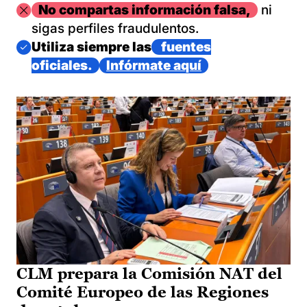
Imagen
No compartas información falsa,
ni
sigas perfiles fraudulentos.
Imagen
Utiliza siempre las
fuentes
oficiales.
Infórmate aquí
CLM prepara la Comisión NAT del
Comité Europeo de las Regiones