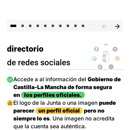
II 
directorio
de redes sociales
Imagen
Accede a al información del
Gobierno de
Castilla-La Mancha de forma segura
en
los perfiles oficiales.
Imagen
El logo de la Junta o una imagen
puede
parecer
un perfil oficial
pero no
siempre lo es
. Una imagen no acredita
que la cuenta sea auténtica.