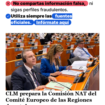
Imagen
No compartas información falsa,
ni
sigas perfiles fraudulentos.
Imagen
Utiliza siempre las
fuentes
oficiales.
Infórmate aquí
CLM prepara la Comisión NAT del
Comité Europeo de las Regiones