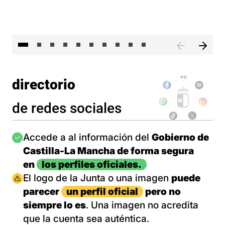
II 
directorio
de redes sociales
Imagen
Accede a al información del
Gobierno de
Castilla-La Mancha de forma segura
en
los perfiles oficiales.
Imagen
El logo de la Junta o una imagen
puede
parecer
un perfil oficial
pero no
siempre lo es
. Una imagen no acredita
que la cuenta sea auténtica.