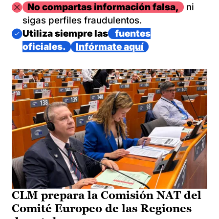
Imagen
No compartas información falsa,
ni
sigas perfiles fraudulentos.
Imagen
Utiliza siempre las
fuentes
oficiales.
Infórmate aquí
CLM prepara la Comisión NAT del
Comité Europeo de las Regiones