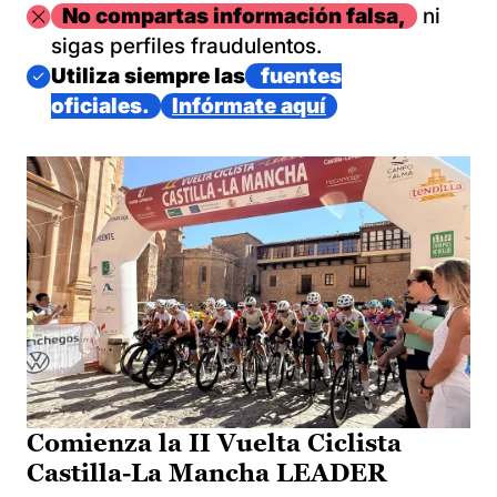
Imagen
No compartas información falsa,
ni
sigas perfiles fraudulentos.
Imagen
Utiliza siempre las
fuentes
oficiales.
Infórmate aquí
Comienza la II Vuelta Ciclista
Castilla-La Mancha LEADER