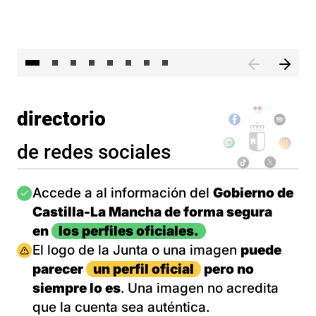
El 
directorio
de redes sociales
Imagen
Accede a al información del
Gobierno de
Castilla-La Mancha de forma segura
en
los perfiles oficiales.
Imagen
El logo de la Junta o una imagen
puede
parecer
un perfil oficial
pero no
siempre lo es
. Una imagen no acredita
que la cuenta sea auténtica.