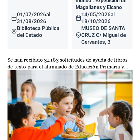
mundo". Expedición de
Magallanes y Elcano
01/07/2026
al
14/05/2026
al
31/08/2026
18/10/2026
Biblioteca Pública
MUSEO DE SANTA
del Estado
CRUZ C/ Miguel de
Cervantes, 3
Se han recibido 31.183 solicitudes de ayuda de libros
de texto para el alumnado de Educación Primaria y...