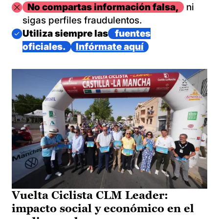
Imagen
No compartas información falsa,
ni
sigas perfiles fraudulentos.
Imagen
Utiliza siempre las
fuentes
oficiales.
Infórmate aquí
Vuelta Ciclista CLM Leader:
impacto social y económico en el