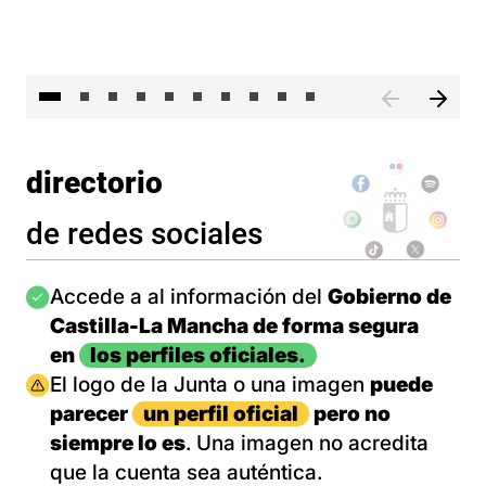
II 
directorio
de redes sociales
Imagen
Accede a al información del
Gobierno de
Castilla-La Mancha de forma segura
en
los perfiles oficiales.
Imagen
El logo de la Junta o una imagen
puede
parecer
un perfil oficial
pero no
siempre lo es
. Una imagen no acredita
que la cuenta sea auténtica.