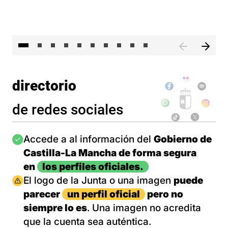
II 
directorio
de redes sociales
Imagen
Accede a al información del
Gobierno de
Castilla-La Mancha de forma segura
en
los perfiles oficiales.
Imagen
El logo de la Junta o una imagen
puede
parecer
un perfil oficial
pero no
siempre lo es
. Una imagen no acredita
que la cuenta sea auténtica.