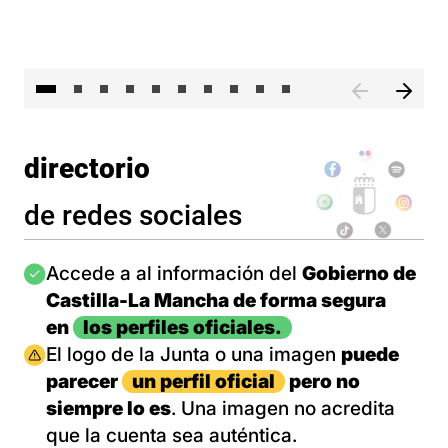
II 
directorio
de redes sociales
Imagen
Accede a al información del
Gobierno de
Castilla-La Mancha de forma segura
en
los perfiles oficiales.
Imagen
El logo de la Junta o una imagen
puede
parecer
un perfil oficial
pero no
siempre lo es
. Una imagen no acredita
que la cuenta sea auténtica.