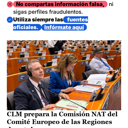
Imagen
No compartas información falsa,
ni
sigas perfiles fraudulentos.
Imagen
Utiliza siempre las
fuentes
oficiales.
Infórmate aquí
CLM prepara la Comisión NAT del
Comité Europeo de las Regiones