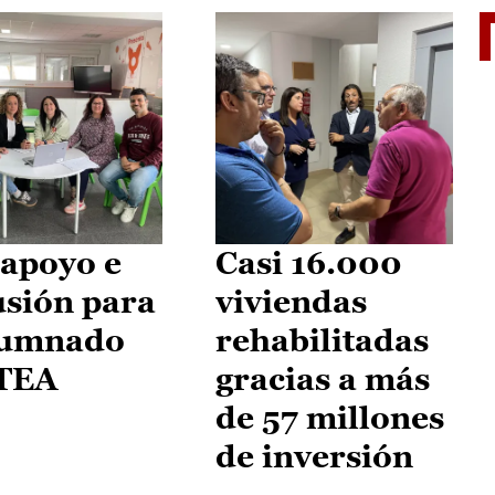
II Vu
apoyo e
Casi 16.000
usión para
viviendas
lumnado
rehabilitadas
 TEA
gracias a más
de 57 millones
de inversión