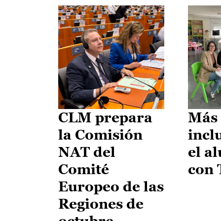
CLM prepara
Más 
la Comisión
incl
NAT del
el a
Comité
con
Europeo de las
Regiones de
octubre