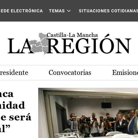
Castilla-La Mancha
SEDE ELECTRÓNICA
TEMAS
SITUACIONES COTIDIANA
Presidente
Convocatorias
Emisione
nca
nidad
e será
al”