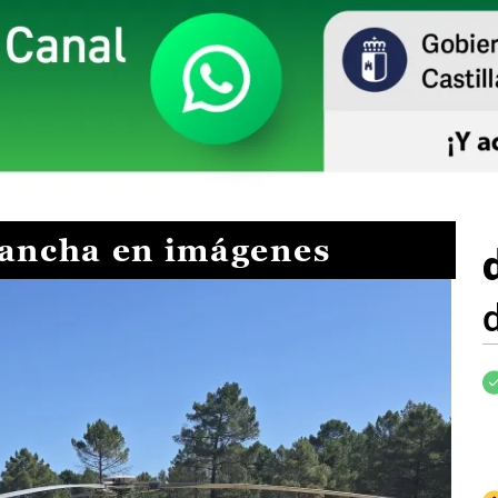
Mancha en imágenes
I