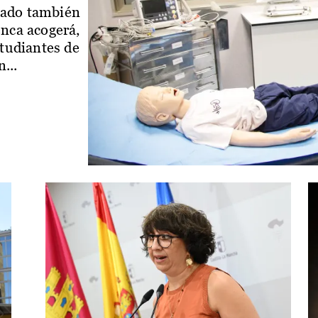
iado también
enca acogerá,
studiantes de
...