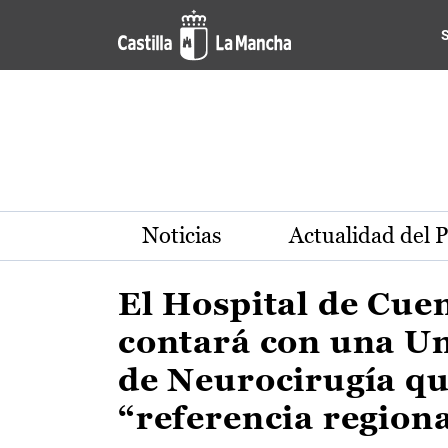
Actualidad de la región de 
Pasar al contenido principal
Noticias
Actualidad del 
El Hospital de Cue
contará con una U
de Neurocirugía qu
“referencia region