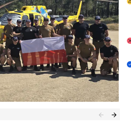
I
I
I
rcambiar por tercer año consecutivo formación y experienci