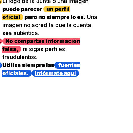
magen
El logo de la Junta o una imagen
puede parecer
un perfil
oficial
pero no siempre lo es
. Una
imagen no acredita que la cuenta
sea auténtica.
magen
No compartas información
falsa,
ni sigas perfiles
fraudulentos.
magen
Utiliza siempre las
fuentes
oficiales.
Infórmate aquí
as con un dispositivo internacional de bomberos forestales,