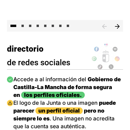
El 
directorio
de redes sociales
Imagen
Accede a al información del
Gobierno de
Castilla-La Mancha de forma segura
en
los perfiles oficiales.
Imagen
El logo de la Junta o una imagen
puede
parecer
un perfil oficial
pero no
siempre lo es
. Una imagen no acredita
que la cuenta sea auténtica.