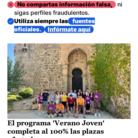
Imagen
No compartas información falsa,
ni
sigas perfiles fraudulentos.
Imagen
Utiliza siempre las
fuentes
oficiales.
Infórmate aquí
El programa 'Verano Joven'
completa al 100% las plazas