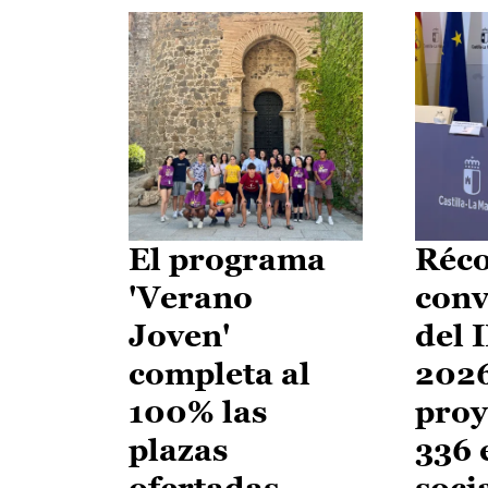
El programa
Réco
'Verano
conv
Joven'
del 
completa al
2026
100% las
proy
plazas
336 
ofertadas
soci