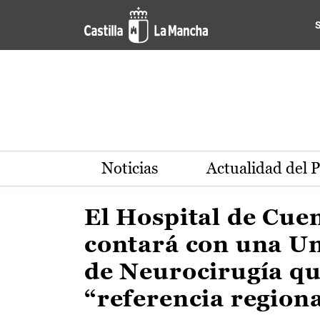
Actualidad de la región de 
Pasar al contenido principal
Noticias
Actualidad del 
El Hospital de Cue
contará con una U
de Neurocirugía qu
“referencia region