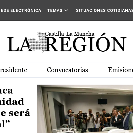
Castilla-La Mancha
SEDE ELECTRÓNICA
TEMAS
SITUACIONES COTIDIANA
Presidente
Convocatorias
Emisione
nca
nidad
e será
al”