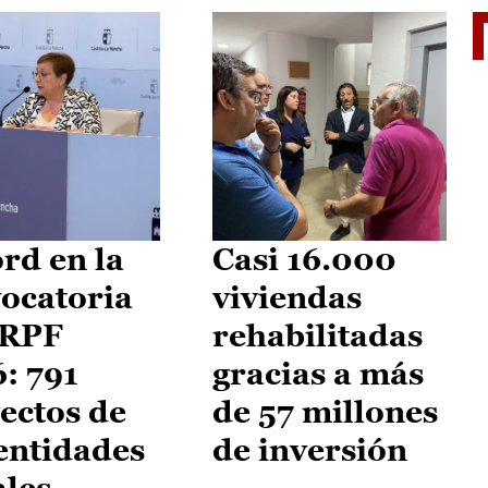
El je
rd en la
Casi 16.000
ocatoria
viviendas
IRPF
rehabilitadas
: 791
gracias a más
ectos de
de 57 millones
entidades
de inversión
ales