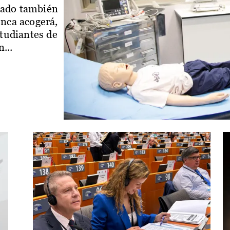
iado también
enca acogerá,
studiantes de
...