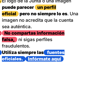
magen
El logo de la Junta o una imagen
puede parecer
un perfil
oficial
pero no siempre lo es
. Una
imagen no acredita que la cuenta
sea auténtica.
magen
No compartas información
falsa,
ni sigas perfiles
fraudulentos.
magen
Utiliza siempre las
fuentes
oficiales.
Infórmate aquí