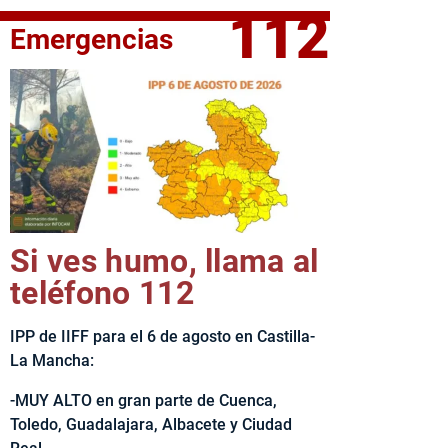
112
Emergencias
fe del Ejecutivo castellanomanchego, Emiliano García-Page, 
Si ves humo, llama al
teléfono 112
IPP de IIFF para el 6 de agosto en Castilla-
La Mancha:
-MUY ALTO en gran parte de Cuenca,
Toledo, Guadalajara, Albacete y Ciudad