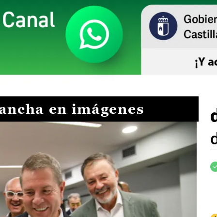
Mancha en imágenes
I