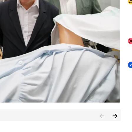
I
I
I
n de Cuenca (CESICU)