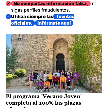
Imagen
No compartas información falsa,
ni
sigas perfiles fraudulentos.
Imagen
Utiliza siempre las
fuentes
oficiales.
Infórmate aquí
El programa 'Verano Joven'
completa al 100% las plazas