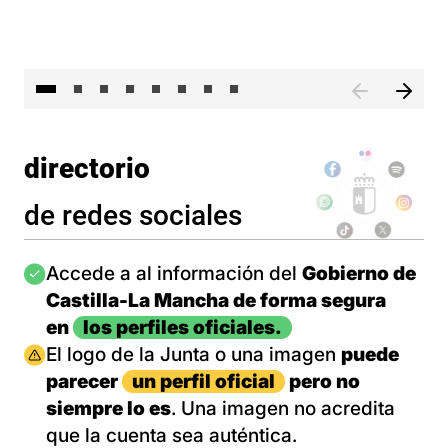
El 
directorio
de redes sociales
Imagen
Accede a al información del
Gobierno de
Castilla-La Mancha de forma segura
en
los perfiles oficiales.
Imagen
El logo de la Junta o una imagen
puede
parecer
un perfil oficial
pero no
siempre lo es
. Una imagen no acredita
que la cuenta sea auténtica.