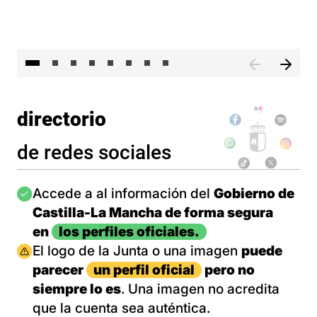
El 
directorio
de redes sociales
Imagen
Accede a al información del
Gobierno de
Castilla-La Mancha de forma segura
en
los perfiles oficiales.
Imagen
El logo de la Junta o una imagen
puede
parecer
un perfil oficial
pero no
siempre lo es
. Una imagen no acredita
que la cuenta sea auténtica.