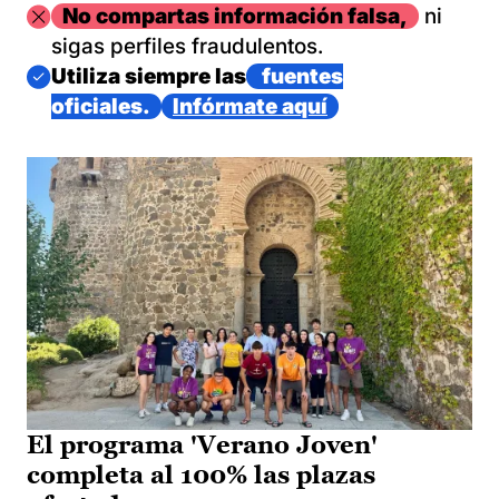
Imagen
No compartas información falsa,
ni
sigas perfiles fraudulentos.
Imagen
Utiliza siempre las
fuentes
oficiales.
Infórmate aquí
El programa 'Verano Joven'
completa al 100% las plazas