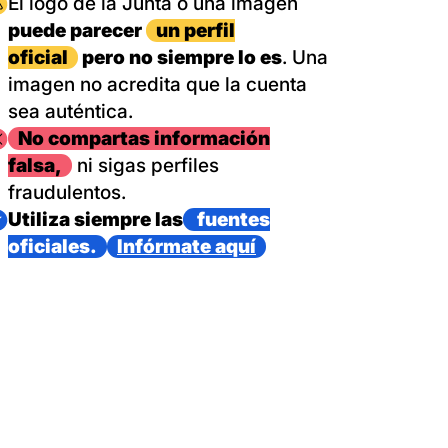
magen
El logo de la Junta o una imagen
puede parecer
un perfil
oficial
pero no siempre lo es
. Una
imagen no acredita que la cuenta
sea auténtica.
magen
No compartas información
falsa,
ni sigas perfiles
fraudulentos.
magen
Utiliza siempre las
fuentes
oficiales.
Infórmate aquí