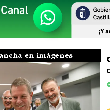
Mancha en imágenes
I