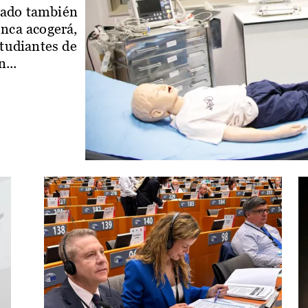
iado también
enca acogerá,
studiantes de
...