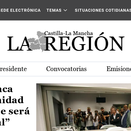
Castilla-La Mancha
SEDE ELECTRÓNICA
TEMAS
SITUACIONES COTIDIANA
Presidente
Convocatorias
Emisione
nca
nidad
e será
al”