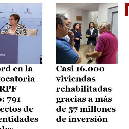
El je
rd en la
Casi 16.000
ocatoria
viviendas
IRPF
rehabilitadas
: 791
gracias a más
ectos de
de 57 millones
entidades
de inversión
ales