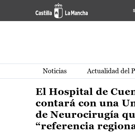
Actualidad de la región de 
Pasar al contenido principal
Noticias
Actualidad del 
El Hospital de Cue
contará con una U
de Neurocirugía qu
“referencia region