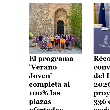
El programa
Réco
'Verano
conv
Joven'
del 
completa al
2026
100% las
proy
plazas
336 
ofertadas
soci