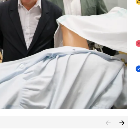
I
I
I
n de Cuenca (CESICU)