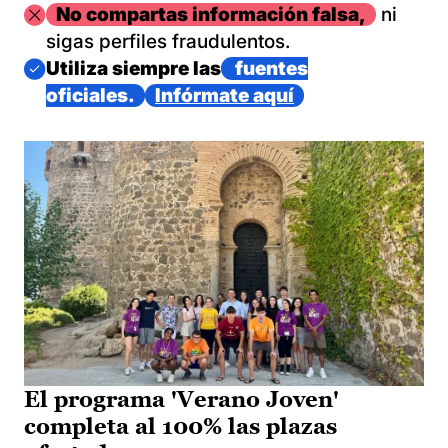
Imagen
No compartas información falsa,
ni
sigas perfiles fraudulentos.
Imagen
Utiliza siempre las
fuentes
oficiales.
Infórmate aquí
El programa 'Verano Joven'
completa al 100% las plazas