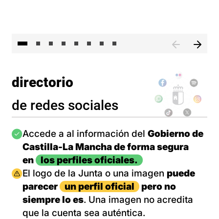
El 
directorio
de redes sociales
Imagen
Accede a al información del
Gobierno de
Castilla-La Mancha de forma segura
en
los perfiles oficiales.
Imagen
El logo de la Junta o una imagen
puede
parecer
un perfil oficial
pero no
siempre lo es
. Una imagen no acredita
que la cuenta sea auténtica.