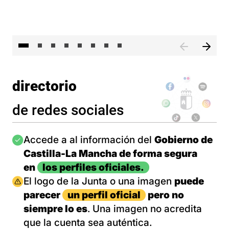
El 
directorio
de redes sociales
Imagen
Accede a al información del
Gobierno de
Castilla-La Mancha de forma segura
en
los perfiles oficiales.
Imagen
El logo de la Junta o una imagen
puede
parecer
un perfil oficial
pero no
siempre lo es
. Una imagen no acredita
que la cuenta sea auténtica.