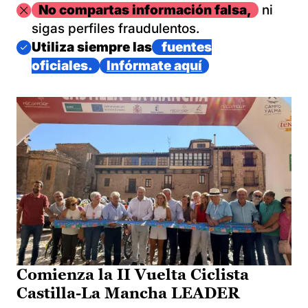
Imagen
No compartas información falsa,
ni
sigas perfiles fraudulentos.
Imagen
Utiliza siempre las
fuentes
oficiales.
Infórmate aquí
Comienza la II Vuelta Ciclista
Castilla-La Mancha LEADER