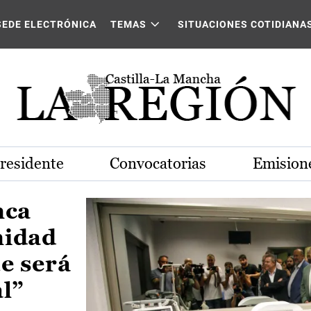
Castilla-La Mancha
SEDE ELECTRÓNICA
TEMAS
SITUACIONES COTIDIANA
Presidente
Convocatorias
Emisione
nca
nidad
e será
al”