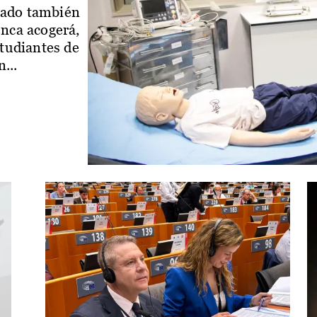
iado también
enca acogerá,
studiantes de
...