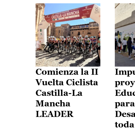
Comienza la II
Impu
Vuelta Ciclista
proy
Castilla-La
Edu
Mancha
para
LEADER
Desa
toda