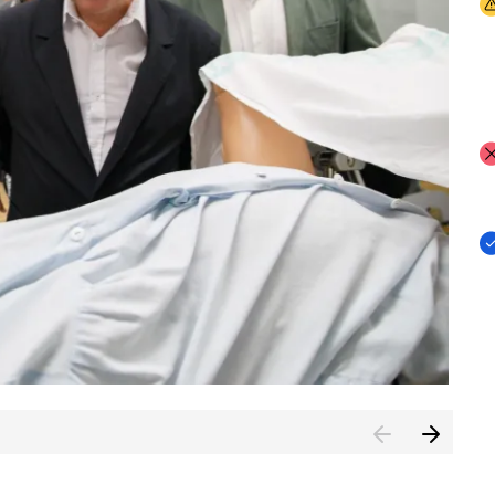
I
I
I
n de Cuenca (CESICU)