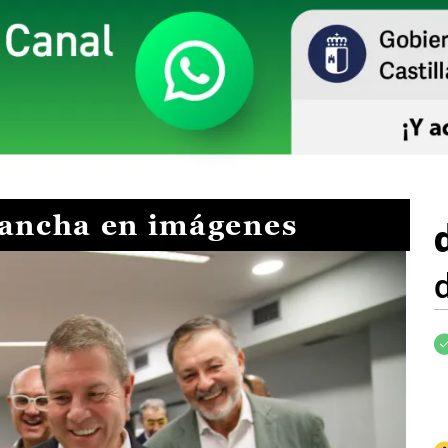
Mancha en imágenes
I