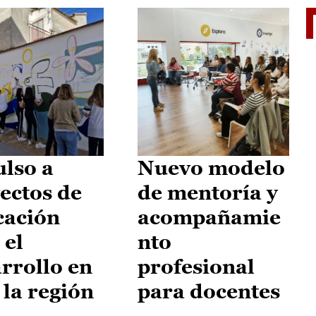
El je
lso a
Nuevo modelo
ectos de
de mentoría y
cación
acompañamie
 el
nto
rrollo en
profesional
 la región
para docentes