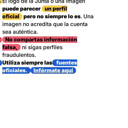
magen
El logo de la Junta o una imagen
puede parecer
un perfil
oficial
pero no siempre lo es
. Una
imagen no acredita que la cuenta
sea auténtica.
magen
No compartas información
falsa,
ni sigas perfiles
fraudulentos.
magen
Utiliza siempre las
fuentes
oficiales.
Infórmate aquí