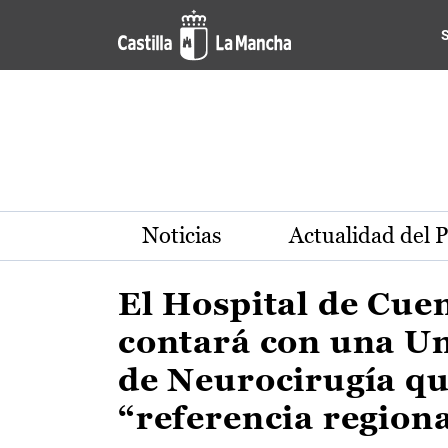
Actualidad de la región de 
Pasar al contenido principal
Noticias
Actualidad del 
El Hospital de Cue
contará con una U
de Neurocirugía qu
“referencia region