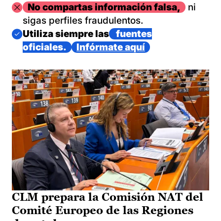
Imagen
No compartas información falsa,
ni
sigas perfiles fraudulentos.
Imagen
Utiliza siempre las
fuentes
oficiales.
Infórmate aquí
CLM prepara la Comisión NAT del
Comité Europeo de las Regiones