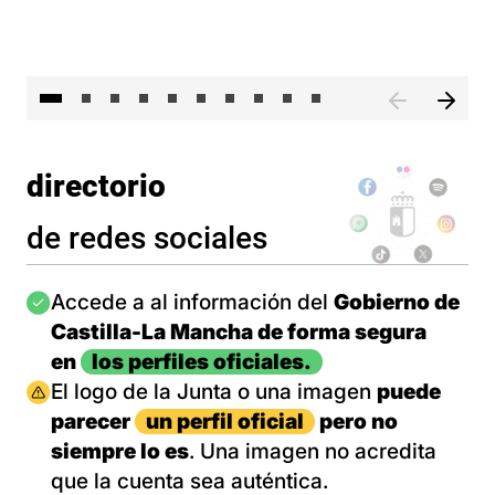
II 
directorio
de redes sociales
Imagen
Accede a al información del
Gobierno de
Castilla-La Mancha de forma segura
en
los perfiles oficiales.
Imagen
El logo de la Junta o una imagen
puede
parecer
un perfil oficial
pero no
siempre lo es
. Una imagen no acredita
que la cuenta sea auténtica.