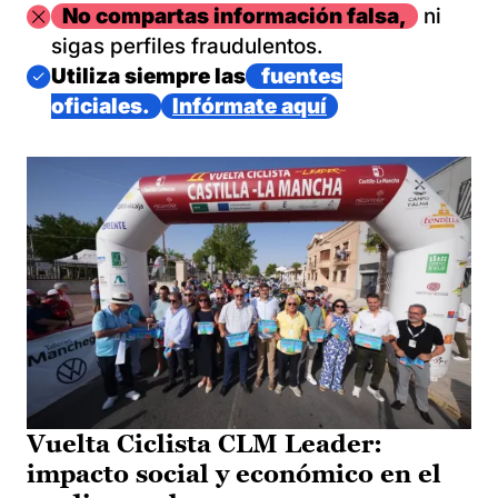
Imagen
No compartas información falsa,
ni
sigas perfiles fraudulentos.
Imagen
Utiliza siempre las
fuentes
oficiales.
Infórmate aquí
Vuelta Ciclista CLM Leader:
impacto social y económico en el