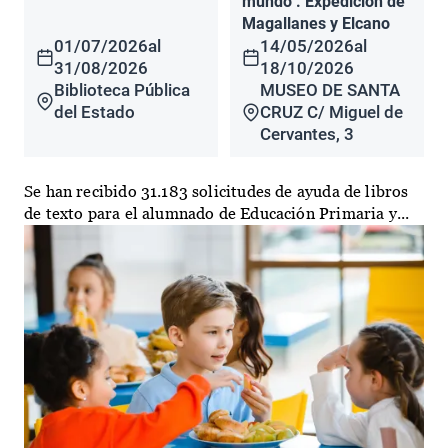
mundo". Expedición de
Magallanes y Elcano
01/07/2026
al
14/05/2026
al
31/08/2026
18/10/2026
Biblioteca Pública
MUSEO DE SANTA
del Estado
CRUZ C/ Miguel de
Cervantes, 3
Se han recibido 31.183 solicitudes de ayuda de libros
de texto para el alumnado de Educación Primaria y...