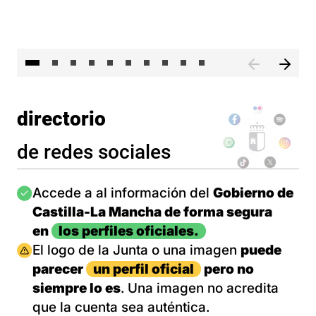
II 
directorio
de redes sociales
Imagen
Accede a al información del
Gobierno de
Castilla-La Mancha de forma segura
en
los perfiles oficiales.
Imagen
El logo de la Junta o una imagen
puede
parecer
un perfil oficial
pero no
siempre lo es
. Una imagen no acredita
que la cuenta sea auténtica.