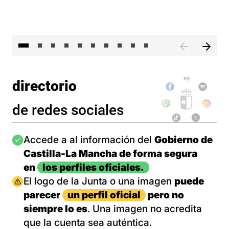
II 
directorio
de redes sociales
Imagen
Accede a al información del
Gobierno de
Castilla-La Mancha de forma segura
en
los perfiles oficiales.
Imagen
El logo de la Junta o una imagen
puede
parecer
un perfil oficial
pero no
siempre lo es
. Una imagen no acredita
que la cuenta sea auténtica.