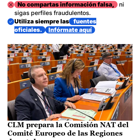
Imagen
No compartas información falsa,
ni
sigas perfiles fraudulentos.
Imagen
Utiliza siempre las
fuentes
oficiales.
Infórmate aquí
CLM prepara la Comisión NAT del
Comité Europeo de las Regiones