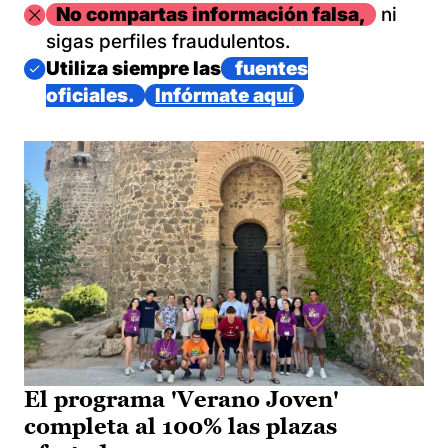
Imagen
No compartas información falsa,
ni
sigas perfiles fraudulentos.
Imagen
Utiliza siempre las
fuentes
oficiales.
Infórmate aquí
El programa 'Verano Joven'
completa al 100% las plazas