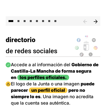
El 
directorio
de redes sociales
Imagen
Accede a al información del
Gobierno de
Castilla-La Mancha de forma segura
en
los perfiles oficiales.
Imagen
El logo de la Junta o una imagen
puede
parecer
un perfil oficial
pero no
siempre lo es
. Una imagen no acredita
que la cuenta sea auténtica.