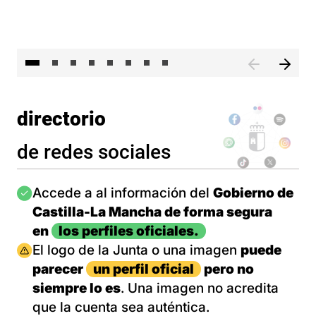
El 
directorio
de redes sociales
Imagen
Accede a al información del
Gobierno de
Castilla-La Mancha de forma segura
en
los perfiles oficiales.
Imagen
El logo de la Junta o una imagen
puede
parecer
un perfil oficial
pero no
siempre lo es
. Una imagen no acredita
que la cuenta sea auténtica.