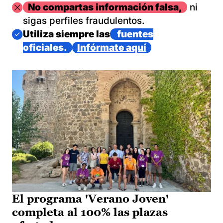
Imagen
No compartas información falsa,
ni
sigas perfiles fraudulentos.
Imagen
Utiliza siempre las
fuentes
oficiales.
Infórmate aquí
El programa 'Verano Joven'
completa al 100% las plazas