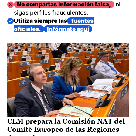
Imagen
No compartas información falsa,
ni
sigas perfiles fraudulentos.
Imagen
Utiliza siempre las
fuentes
oficiales.
Infórmate aquí
CLM prepara la Comisión NAT del
Comité Europeo de las Regiones