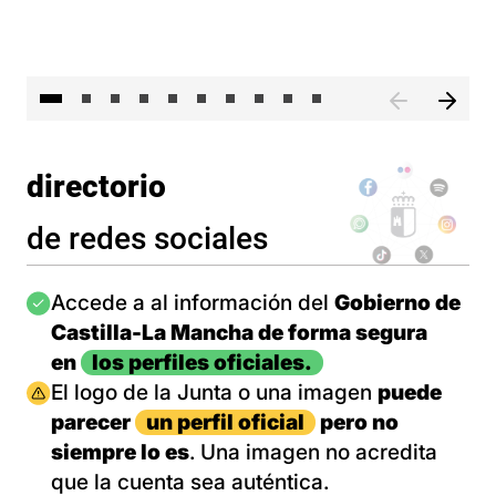
II 
directorio
de redes sociales
Imagen
Accede a al información del
Gobierno de
Castilla-La Mancha de forma segura
en
los perfiles oficiales.
Imagen
El logo de la Junta o una imagen
puede
parecer
un perfil oficial
pero no
siempre lo es
. Una imagen no acredita
que la cuenta sea auténtica.