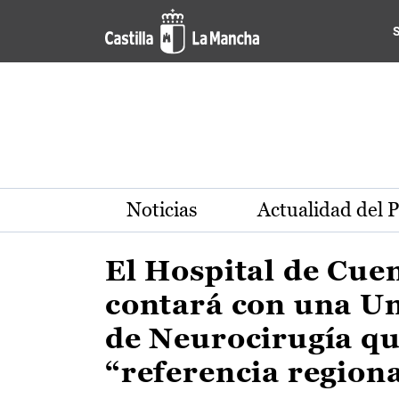
Actualidad de la región de 
Pasar al contenido principal
Noticias
Actualidad del 
El Hospital de Cue
contará con una U
de Neurocirugía qu
“referencia region