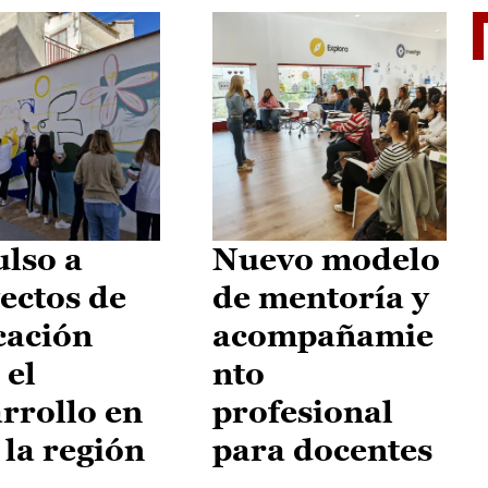
El je
lso a
Nuevo modelo
ectos de
de mentoría y
cación
acompañamie
 el
nto
rrollo en
profesional
 la región
para docentes