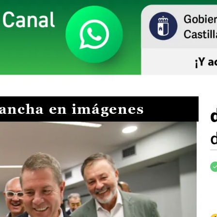
Mancha en imágenes
I