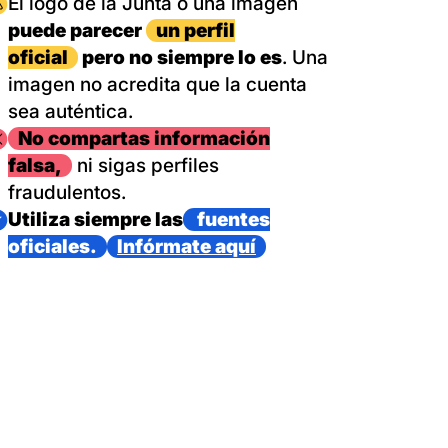
magen
El logo de la Junta o una imagen
puede parecer
un perfil
oficial
pero no siempre lo es
. Una
imagen no acredita que la cuenta
sea auténtica.
magen
No compartas información
falsa,
ni sigas perfiles
fraudulentos.
magen
Utiliza siempre las
fuentes
oficiales.
Infórmate aquí