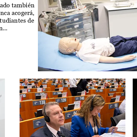
iado también
enca acogerá,
studiantes de
...