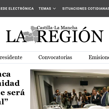
Castilla-La Mancha
SEDE ELECTRÓNICA
TEMAS
SITUACIONES COTIDIANA
Presidente
Convocatorias
Emisione
nca
nidad
e será
al”