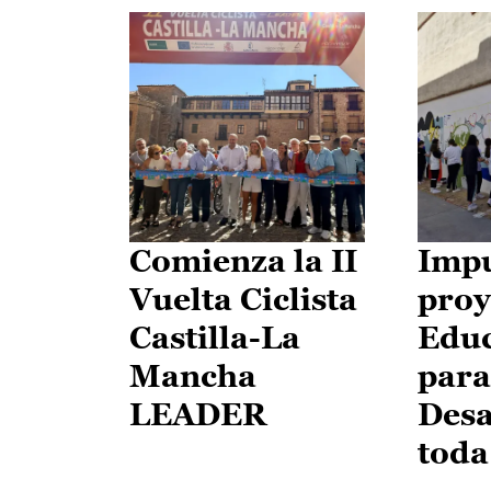
Comienza la II
Impu
Vuelta Ciclista
proy
Castilla-La
Edu
Mancha
para
LEADER
Desa
toda