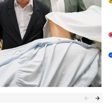
I
I
I
n de Cuenca (CESICU)