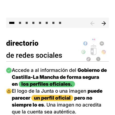
El 
directorio
de redes sociales
Imagen
Accede a al información del
Gobierno de
Castilla-La Mancha de forma segura
en
los perfiles oficiales.
Imagen
El logo de la Junta o una imagen
puede
parecer
un perfil oficial
pero no
siempre lo es
. Una imagen no acredita
que la cuenta sea auténtica.