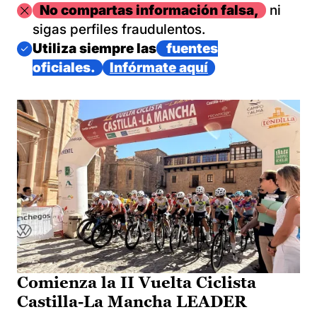
Imagen
No compartas información falsa,
ni
sigas perfiles fraudulentos.
Imagen
Utiliza siempre las
fuentes
oficiales.
Infórmate aquí
Comienza la II Vuelta Ciclista
Castilla-La Mancha LEADER