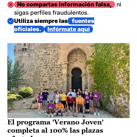
Imagen
No compartas información falsa,
ni
sigas perfiles fraudulentos.
Imagen
Utiliza siempre las
fuentes
oficiales.
Infórmate aquí
El programa 'Verano Joven'
completa al 100% las plazas