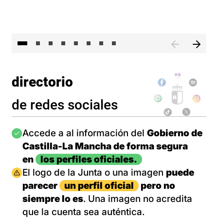
El 
directorio
de redes sociales
Imagen
Accede a al información del
Gobierno de
Castilla-La Mancha de forma segura
en
los perfiles oficiales.
Imagen
El logo de la Junta o una imagen
puede
parecer
un perfil oficial
pero no
siempre lo es
. Una imagen no acredita
que la cuenta sea auténtica.