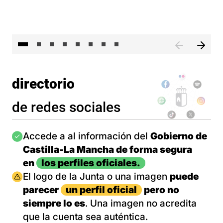
El 
directorio
de redes sociales
Imagen
Accede a al información del
Gobierno de
Castilla-La Mancha de forma segura
en
los perfiles oficiales.
Imagen
El logo de la Junta o una imagen
puede
parecer
un perfil oficial
pero no
siempre lo es
. Una imagen no acredita
que la cuenta sea auténtica.