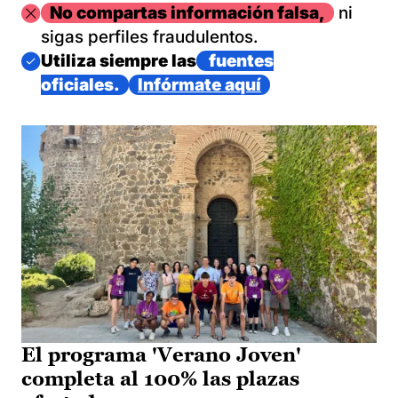
Imagen
No compartas información falsa,
ni
sigas perfiles fraudulentos.
Imagen
Utiliza siempre las
fuentes
oficiales.
Infórmate aquí
El programa 'Verano Joven'
completa al 100% las plazas