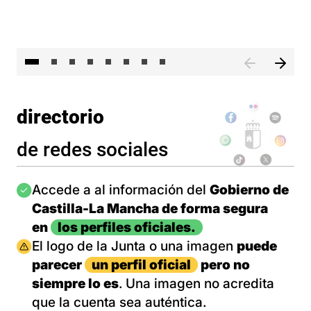
El 
directorio
de redes sociales
Imagen
Accede a al información del
Gobierno de
Castilla-La Mancha de forma segura
en
los perfiles oficiales.
Imagen
El logo de la Junta o una imagen
puede
parecer
un perfil oficial
pero no
siempre lo es
. Una imagen no acredita
que la cuenta sea auténtica.