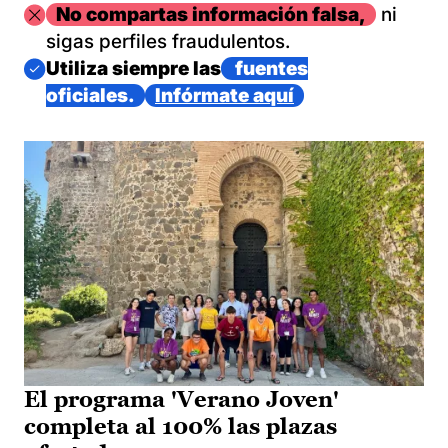
Imagen
No compartas información falsa,
ni
sigas perfiles fraudulentos.
Imagen
Utiliza siempre las
fuentes
oficiales.
Infórmate aquí
El programa 'Verano Joven'
completa al 100% las plazas