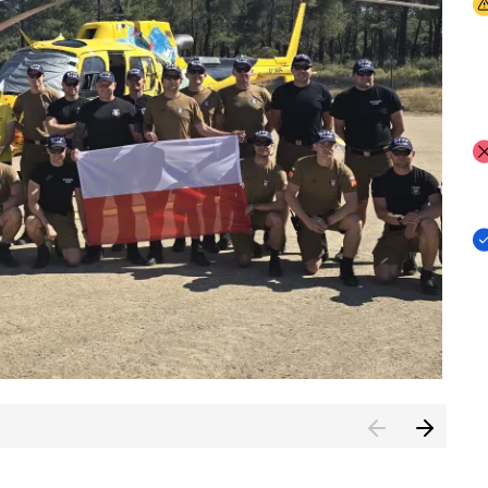
I
I
I
rcambiar por tercer año consecutivo formación y experienci