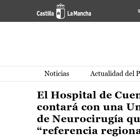
Actualidad de la región de 
Pasar al contenido principal
Noticias
Actualidad del 
El Hospital de Cue
contará con una U
de Neurocirugía qu
“referencia region