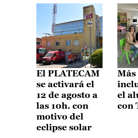
El PLATECAM
Más 
se activará el
incl
12 de agosto a
el a
las 10h. con
con
motivo del
eclipse solar