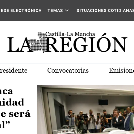
Castilla-La Mancha
SEDE ELECTRÓNICA
TEMAS
SITUACIONES COTIDIANA
Presidente
Convocatorias
Emisione
nca
nidad
e será
al”