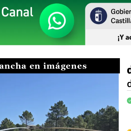
Mancha en imágenes
I