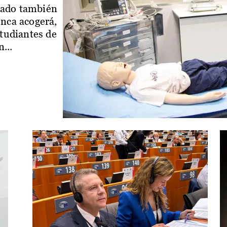
iado también
enca acogerá,
studiantes de
...