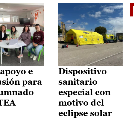
II Vu
apoyo e
Dispositivo
usión para
sanitario
lumnado
especial con
 TEA
motivo del
eclipse solar