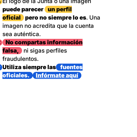
magen
El logo de la Junta o una imagen
puede parecer
un perfil
oficial
pero no siempre lo es
. Una
imagen no acredita que la cuenta
sea auténtica.
magen
No compartas información
falsa,
ni sigas perfiles
fraudulentos.
magen
Utiliza siempre las
fuentes
oficiales.
Infórmate aquí
as con un dispositivo internacional de bomberos forestales,