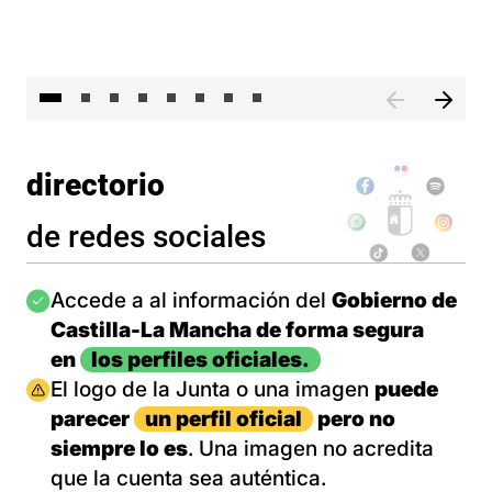
El 
directorio
de redes sociales
Imagen
Accede a al información del
Gobierno de
Castilla-La Mancha de forma segura
en
los perfiles oficiales.
Imagen
El logo de la Junta o una imagen
puede
parecer
un perfil oficial
pero no
siempre lo es
. Una imagen no acredita
que la cuenta sea auténtica.