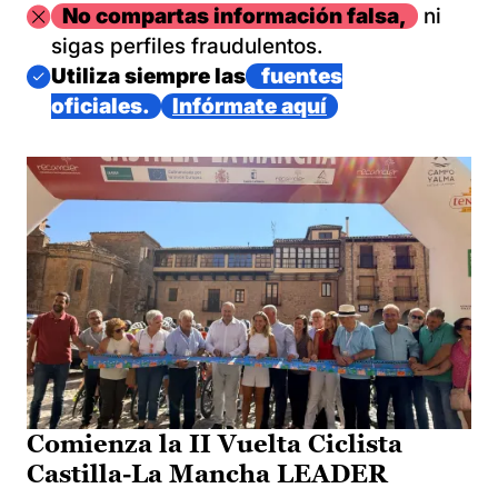
Imagen
No compartas información falsa,
ni
sigas perfiles fraudulentos.
Imagen
Utiliza siempre las
fuentes
oficiales.
Infórmate aquí
Comienza la II Vuelta Ciclista
Castilla-La Mancha LEADER