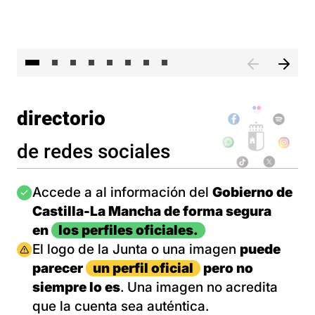
El 
directorio
de redes sociales
Imagen
Accede a al información del
Gobierno de
Castilla-La Mancha de forma segura
en
los perfiles oficiales.
Imagen
El logo de la Junta o una imagen
puede
parecer
un perfil oficial
pero no
siempre lo es
. Una imagen no acredita
que la cuenta sea auténtica.