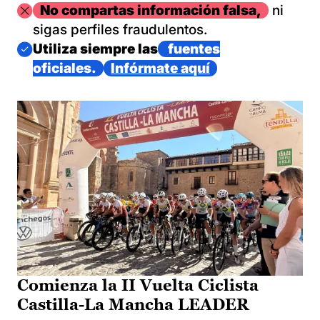
Imagen
No compartas información falsa,
ni
sigas perfiles fraudulentos.
Imagen
Utiliza siempre las
fuentes
oficiales.
Infórmate aquí
Comienza la II Vuelta Ciclista
Castilla-La Mancha LEADER