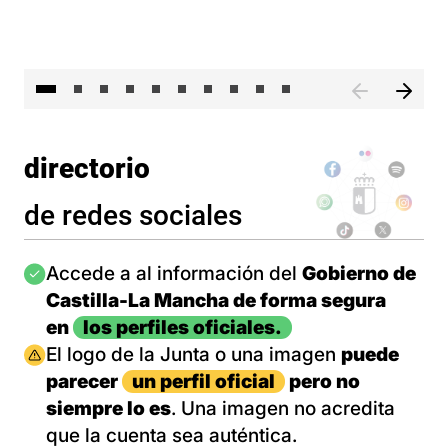
II 
directorio
de redes sociales
Imagen
Accede a al información del
Gobierno de
Castilla-La Mancha de forma segura
en
los perfiles oficiales.
Imagen
El logo de la Junta o una imagen
puede
parecer
un perfil oficial
pero no
siempre lo es
. Una imagen no acredita
que la cuenta sea auténtica.