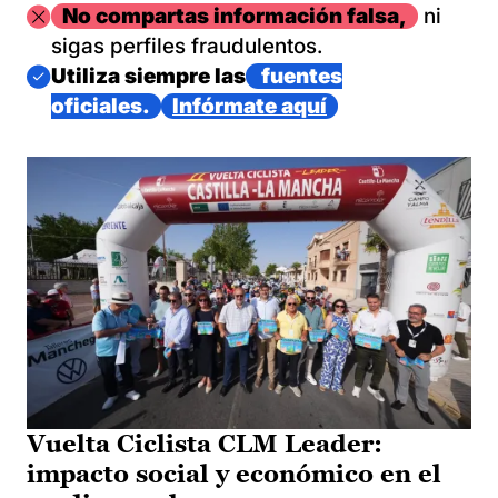
Imagen
No compartas información falsa,
ni
sigas perfiles fraudulentos.
Imagen
Utiliza siempre las
fuentes
oficiales.
Infórmate aquí
Vuelta Ciclista CLM Leader:
impacto social y económico en el