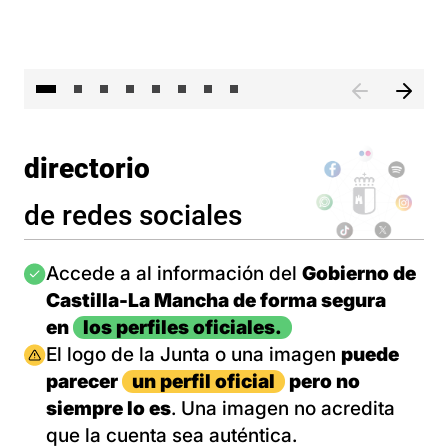
El 
directorio
de redes sociales
Imagen
Accede a al información del
Gobierno de
Castilla-La Mancha de forma segura
en
los perfiles oficiales.
Imagen
El logo de la Junta o una imagen
puede
parecer
un perfil oficial
pero no
siempre lo es
. Una imagen no acredita
que la cuenta sea auténtica.