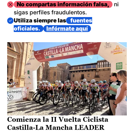
Imagen
No compartas información falsa,
ni
sigas perfiles fraudulentos.
Imagen
Utiliza siempre las
fuentes
oficiales.
Infórmate aquí
Comienza la II Vuelta Ciclista
Castilla-La Mancha LEADER