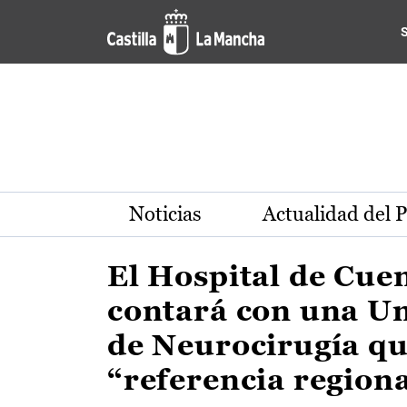
Actualidad de la región de 
Pasar al contenido principal
Noticias
Actualidad del 
El Hospital de Cue
contará con una U
de Neurocirugía qu
“referencia region