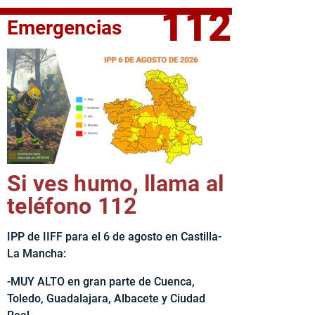
112
Emergencias
fe del Ejecutivo castellanomanchego, Emiliano García-Page, 
Si ves humo, llama al
teléfono 112
IPP de IIFF para el 6 de agosto en Castilla-
La Mancha:
-MUY ALTO en gran parte de Cuenca,
Toledo, Guadalajara, Albacete y Ciudad