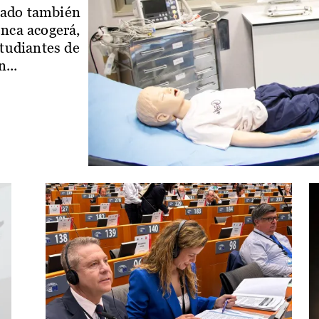
iado también
enca acogerá,
studiantes de
...