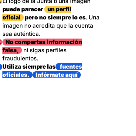
magen
El logo de la Junta o una imagen
puede parecer
un perfil
oficial
pero no siempre lo es
. Una
imagen no acredita que la cuenta
sea auténtica.
magen
No compartas información
falsa,
ni sigas perfiles
fraudulentos.
magen
Utiliza siempre las
fuentes
oficiales.
Infórmate aquí