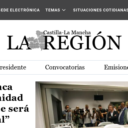
Castilla-La Mancha
SEDE ELECTRÓNICA
TEMAS
SITUACIONES COTIDIANA
Presidente
Convocatorias
Emisione
nca
nidad
e será
al”