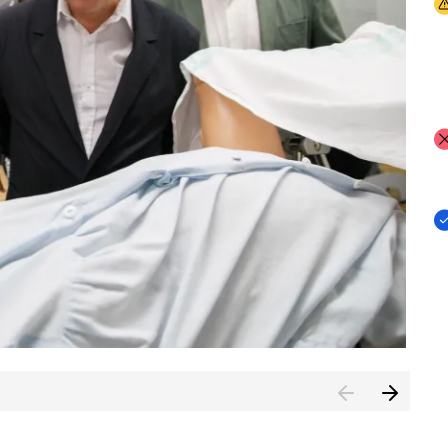
I
I
I
n de Cuenca (CESICU)