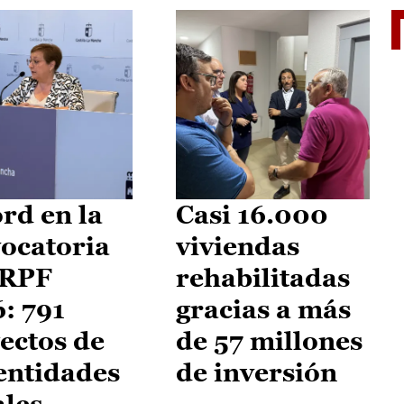
El je
rd en la
Casi 16.000
ocatoria
viviendas
IRPF
rehabilitadas
: 791
gracias a más
ectos de
de 57 millones
entidades
de inversión
ales