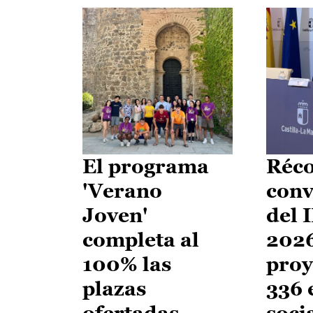
El programa
Réco
'Verano
conv
Joven'
del 
completa al
2026
100% las
proy
plazas
336 
ofertadas
soci