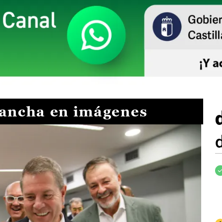
Mancha en imágenes
I