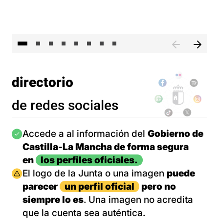
El 
directorio
de redes sociales
Imagen
Accede a al información del
Gobierno de
Castilla-La Mancha de forma segura
en
los perfiles oficiales.
Imagen
El logo de la Junta o una imagen
puede
parecer
un perfil oficial
pero no
siempre lo es
. Una imagen no acredita
que la cuenta sea auténtica.