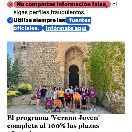
Imagen
No compartas información falsa,
ni
sigas perfiles fraudulentos.
Imagen
Utiliza siempre las
fuentes
oficiales.
Infórmate aquí
El programa 'Verano Joven'
completa al 100% las plazas