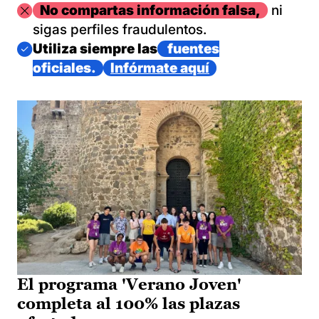
Imagen
No compartas información falsa,
ni
sigas perfiles fraudulentos.
Imagen
Utiliza siempre las
fuentes
oficiales.
Infórmate aquí
El programa 'Verano Joven'
completa al 100% las plazas