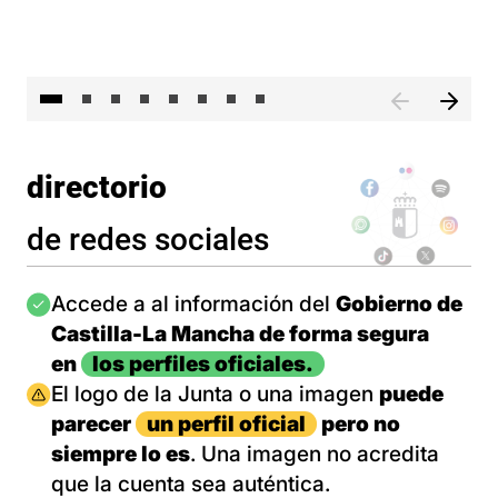
El 
directorio
de redes sociales
Imagen
Accede a al información del
Gobierno de
Castilla-La Mancha de forma segura
en
los perfiles oficiales.
Imagen
El logo de la Junta o una imagen
puede
parecer
un perfil oficial
pero no
siempre lo es
. Una imagen no acredita
que la cuenta sea auténtica.