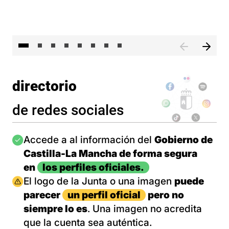
El 
directorio
de redes sociales
Imagen
Accede a al información del
Gobierno de
Castilla-La Mancha de forma segura
en
los perfiles oficiales.
Imagen
El logo de la Junta o una imagen
puede
parecer
un perfil oficial
pero no
siempre lo es
. Una imagen no acredita
que la cuenta sea auténtica.