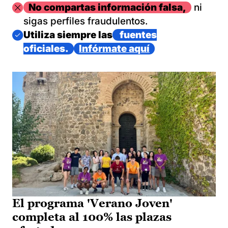
Imagen
No compartas información falsa,
ni
sigas perfiles fraudulentos.
Imagen
Utiliza siempre las
fuentes
oficiales.
Infórmate aquí
El programa 'Verano Joven'
completa al 100% las plazas