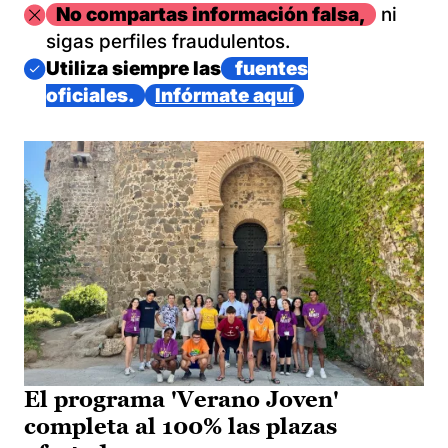
Imagen
No compartas información falsa,
ni
sigas perfiles fraudulentos.
Imagen
Utiliza siempre las
fuentes
oficiales.
Infórmate aquí
El programa 'Verano Joven'
completa al 100% las plazas