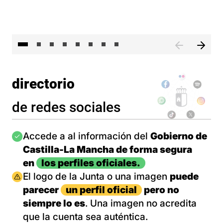
El 
directorio
de redes sociales
Imagen
Accede a al información del
Gobierno de
Castilla-La Mancha de forma segura
en
los perfiles oficiales.
Imagen
El logo de la Junta o una imagen
puede
parecer
un perfil oficial
pero no
siempre lo es
. Una imagen no acredita
que la cuenta sea auténtica.