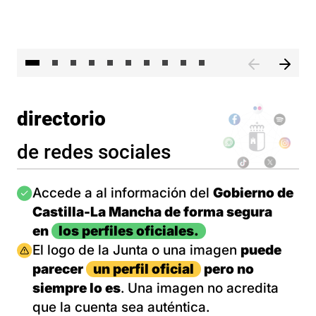
II 
directorio
de redes sociales
Imagen
Accede a al información del
Gobierno de
Castilla-La Mancha de forma segura
en
los perfiles oficiales.
Imagen
El logo de la Junta o una imagen
puede
parecer
un perfil oficial
pero no
siempre lo es
. Una imagen no acredita
que la cuenta sea auténtica.