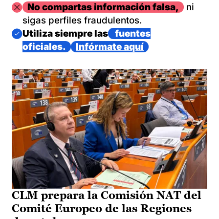
Imagen
No compartas información falsa,
ni
sigas perfiles fraudulentos.
Imagen
Utiliza siempre las
fuentes
oficiales.
Infórmate aquí
CLM prepara la Comisión NAT del
Comité Europeo de las Regiones